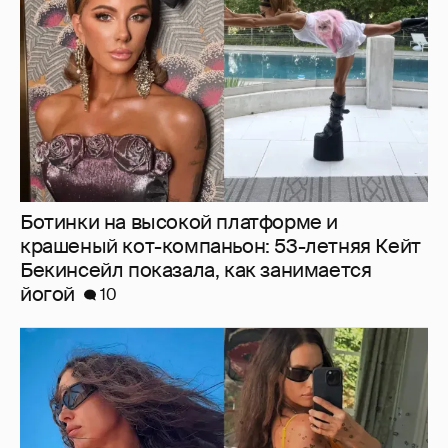
Бекинсейл показала, как занимается
йогой
10
Ирина Шейк показала фигуру в бикини
6