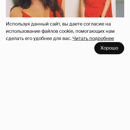
Используя данный сайт, вы даете согласие на
использование файлов cookie, помогающих нам
сделать его удобнее для вас.
Читать подробнее
"Лолита". Аглая Тарасова снялась в мини-
Хорошо
платье с декольте и чулках
37