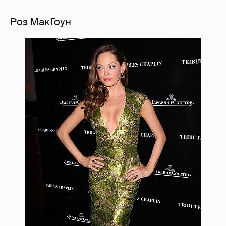
Роз МакГоун