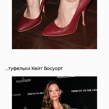
...туфельки Кейт Босуорт