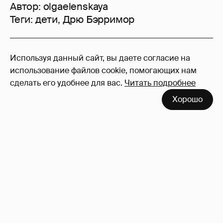
Автор:
olgaelenskaya
Теги:
дети
,
Дрю Бэрримор
22
Используя данный сайт, вы даете согласие на
Войдите в аккаунт
, чтобы читать и
использование файлов cookie, помогающих нам
оставлять комментарии
сделать его удобнее для вас.
Читать подробнее
Хорошо