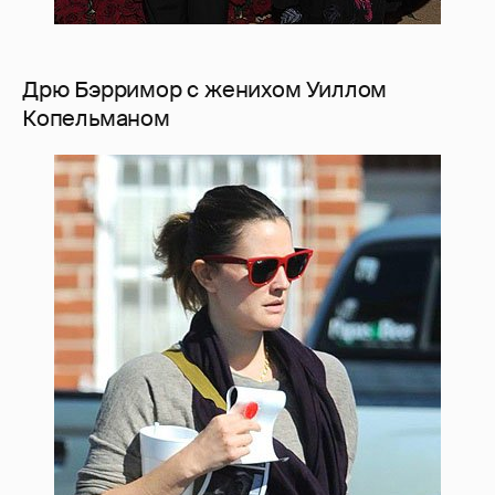
Дрю Бэрримор с женихом Уиллом
Копельманом