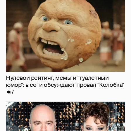
Нулевой рейтинг, мемы и "туалетный
юмор": в сети обсуждают провал "Колобка"
7
"Оплаченный алиментами хейт". Полина
Диброва снова высказалась о бывшей
жене своего возлюбленного