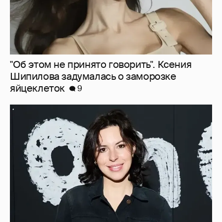
В сети высмеяли Наталию Архангельскую
из "Антиглянца" за рецензию на роман
Юрия Олеши
6