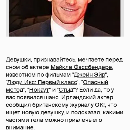
Девушки, признавайтесь, мечтаете перед
сном об актере
Майкле Фассбендере
,
известном по фильмам "
Джейн Эйр
",
"
Люди Икс: Первый класс
", "
Опасный
метод
", "
Нокаут
" и "
Стыд
"? Если да, то у
вас появился шанс. Ирландский актер
сообщил британскому журналу OK!, что
ищет новую девушку, и подсказал, какими
частями тела можно привлечь его
внимание.