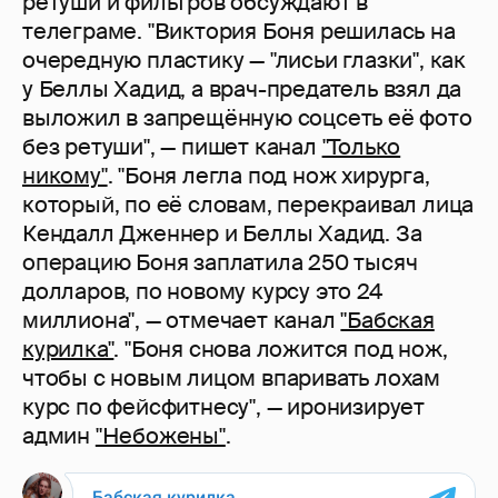
ретуши и фильтров обсуждают в
телеграме. "Виктория Боня решилась на
очередную пластику — "лисьи глазки", как
у Беллы Хадид, а врач-предатель взял да
выложил в запрещённую соцсеть её фото
без ретуши", — пишет канал
"Только
никому"
. "Боня легла под нож хирурга,
который, по её словам, перекраивал лица
Кендалл Дженнер и Беллы Хадид. За
операцию Боня заплатила 250 тысяч
долларов, по новому курсу это 24
миллиона", — отмечает канал
"Бабская
курилка"
. "Боня снова ложится под нож,
чтобы с новым лицом впаривать лохам
курс по фейсфитнесу", — иронизирует
админ
"Небожены"
.