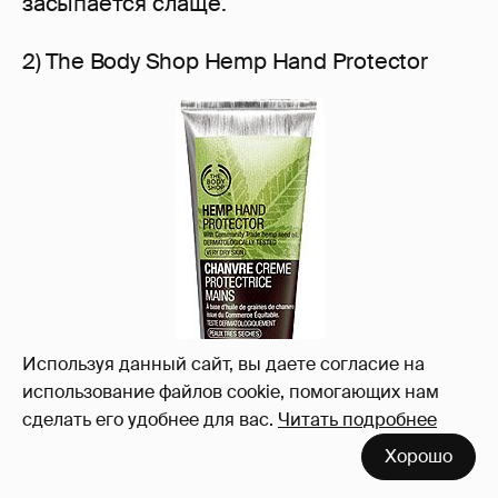
засыпается слаще.
2) The Body Shop Hemp Hand Protector
Используя данный сайт, вы даете согласие на
использование файлов cookie, помогающих нам
сделать его удобнее для вас.
Читать подробнее
Хорошо
Конопляный крем для рук с прекрасными
уходовыми характеристиками и