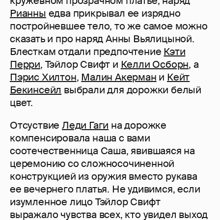
кружевном прозрачном платье, наряд
Рианны
едва прикрывал ее изрядно
постройневшее тело, то же самое можно
сказать и про наряд Анны Вьялицыной.
Блесткам отдали предпочтение
Кэти
Перри
, Тэйлор Свифт и
Келли Осборн
, а
Пэрис Хилтон
,
Малин Акерман
и
Кейт
Бекинсейл
выбрали для дорожки белый
цвет.
Отсуствие
Леди Гаги
на дорожке
компенсировала наша с вами
соотечественница Саша, явившаяся на
церемонию со сложносочиненной
конструкцией из оружия вместо рукава
ее вечернего платья. Не удивимся, если
изумленное лицо Тэйлор Свифт
выражало чувства всех, кто увидел выход