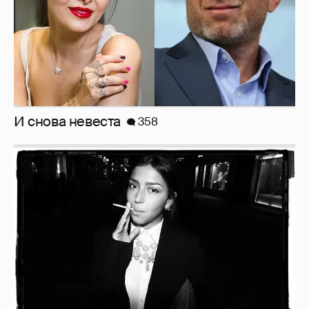
Рублёвские дочки
187