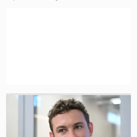
Никита Кологривый высказался насчёт
ИИ
1