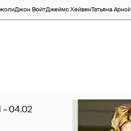
Джоли
Джон Войт
Джеймс Хейвен
Татьяна Арно
 – 04.02