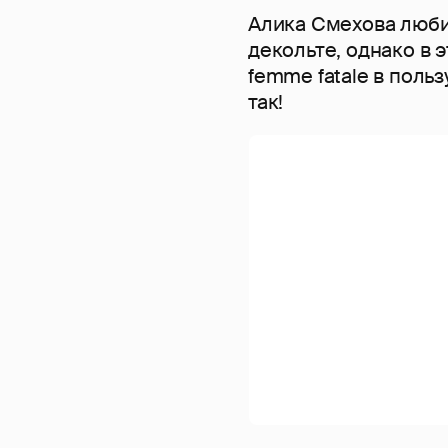
Алика Смехова люби
декольте, однако в 
femme fatale в поль
так!