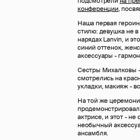
подсмотрели
на пре
конференции
, посв
Наша первая героин
стилю: девушка не в
нарядах Lanvin, и э
синий оттенок, жен
аксессуары - гармон
Сестры Михалковы -
смотрелись на крас
укладки, макияж - вс
На той же церемонии
продемонстрировала
актрисе, и этот - н
необычный аксессуа
ансамбля.