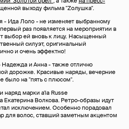
мии "Золотой орел"
, а также
на пресс-
ященной выходу фильма "Zолушка".
я - Ида Лоло - не изменяет выбранному
 первый раз появляется на мероприятии в
тот выбор ей вновь к лицу. Насыщенный
ственный силуэт, оригинальный
ично и очень эффектно!
 Надежда и Анна - также отлично
ной дорожке. Красивые наряды, вечерние
е было на "пять с плюсом".
 наряд марки a'la Russe
 Екатерина Волкова. Ретро-образы идут
е стал исключением. Особенно порадовал
р для волос, ставший заметным акцентом