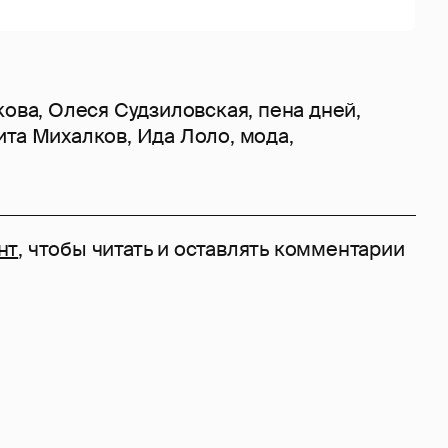
кова
,
Олеся Судзиловская
,
пена дней
,
ита Михалков
,
Ида Лоло
,
мода
,
нт
, чтобы читать и оставлять комментарии