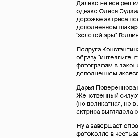
Далеко не все решил
однако Олеся Судзил
дорожке актриса поя
дополненном шикарн
"золотой эры" Голли
Подруга Константин
образу "интеллигент
фотографам в лакон
дополненном аксесс
Дарья Повереннова 
Женственный силуэт
(но деликатная, не в
актриса выглядела 
Ну а завершает опро
фотоколле в честь з