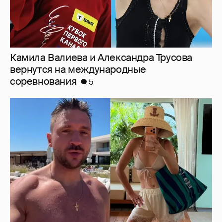
От Шанхая до Мальдив: как отдыхают
Сергей Лазарев с детьми, Ксения Собчак
и Наиля Аскер-заде
9