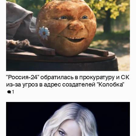
"Россия-24" обратилась в прокуратуру и СК
из-за угроз в адрес создателей "Колобка"
1
"Я ангел, и это больно". Бритни Спирс
раскритиковала родителей, шоу-бизнес и
себя — за то, что "провалилась как мать"