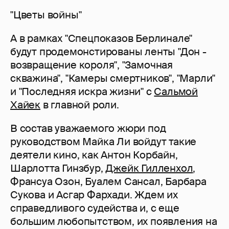
"Цветы войны"
А в рамках "Спецпоказов Берлинале"
будут продемонстированы ленты "Дон -
возвращение короля", "Замочная
скважина", "Камеры смертников", "Марли"
и "Последняя искра жизни" с
Сальмой
Хайек
в главной роли.
В состав уважаемого жюри под
руководством Майка Ли войдут такие
деятели кино, как Антон Корбайн,
Шарлотта Гинзбур,
Джейк Гилленхол
,
Франсуа Озон, Буалем Сансал, Барбара
Сукова и Асгар Фархади. Ждем их
справедливого судейства и, с еще
большим любопытством, их появления на