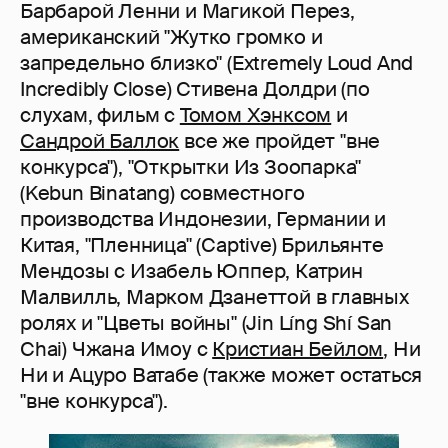
Барбарой Ленни и Магикой Перез,
американский "Жутко громко и
запредельно близко" (Extremely Loud And
Incredibly Close) Стивена Долдри (по
слухам, фильм с
Томом Хэнксом
и
Сандрой Баллок
все же пройдет "вне
конкурса"), "Открытки Из Зоопарка"
(Kebun Binatang) совместного
производства Индонезии, Германии и
Китая, "Пленница" (Captive) Брильянте
Мендозы с Изабель Юппер, Катрин
Малвилль, Марком Дзанеттой в главных
ролях и "Цветы войны" (Jin Líng Shí San
Chai) Чжана Имоу с
Кристиан Бейлом
, Ни
Ни и Ацуро Ватабе (также может остаться
"вне конкурса").