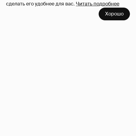
сделать его удобнее для вас.
Читать подробнее
Сиенна Миллер раскрыла пол третьего
Хорошо
ребёнка и показала редкие фото с детьми
27