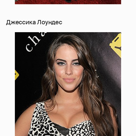
Джессика Лоундес