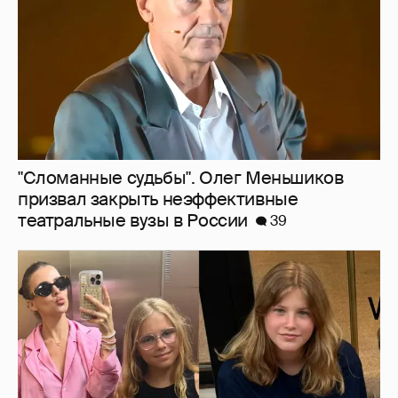
Внучки Светланы и Фёдора Бондарчук
отдыхают в Испании с матерью и братьями
32