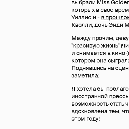
выбрали Miss Golden 
которых в свое вре
Уиллис и -
в прошло
Кволли, дочь Энди 
Между прочим, девуш
"красивую жизнь" (чи
и снимается в кино (
котором она сыграл
Поднявшись на сцену
заметила:
Я хотела бы поблаг
иностранной пресс
возможность стать ч
вдохновлена тем, чт
этом году!