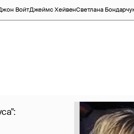
Джон Войт
Джеймс Хейвен
Светлана Бондарчу
са":