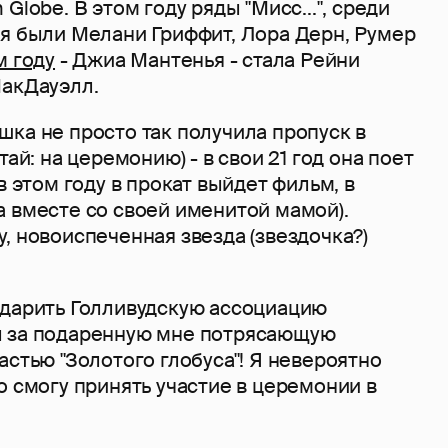
Globe. В этом году ряды "Мисс...", среди
мя были Мелани Гриффит, Лора Дерн, Румер
м году
- Джиа Мантенья - стала Рейни
МакДауэлл.
ка не просто так получила пропуск в
тай: на церемонию) - в свои 21 год она поет
в этом году в прокат выйдет фильм, в
а вместе со своей именитой мамой).
, новоиспеченная звезда (звездочка?)
одарить Голливудскую ассоциацию
ы за подаренную мне потрясающую
астью "Золотого глобуса"! Я невероятно
о смогу принять участие в церемонии в