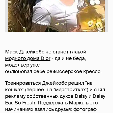
Марк Джейкобс
не станет
главой
модного дома Dior
- да и не беда,
модельер уже
облюбовал себе режиссерское кресло.
Тренироваться Джейкобс решил "на
кошках" (вернее, на "маргаритках") и снял
рекламу собственных духов Daisy и Daisy
Eau So Fresh. Поддержать Марка в его
начинаниях взялись друзья: фотограф