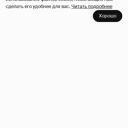
сделать его удобнее для вас.
Читать подробнее
Хорошо
53-летний брат Анджелины Джоли
совершил каминг-аут* после развода с
женой
65