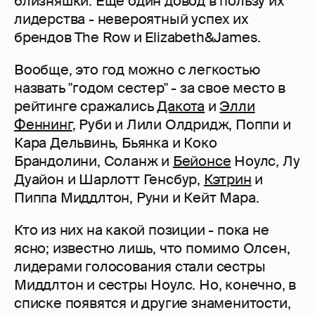
близняшки. Еще один довод в пользу их
лидерства - невероятный успех их
брендов The Row и Elizabeth&James.
Вообще, это год можно с легкостью
назвать "годом сестер" - за свое место в
рейтинге сражались
Дакота
и
Элли
Феннинг
, Руби и Лили Олдридж, Поппи и
Кара Дельвинь, Бьянка и Коко
Брандолини, Соланж и
Бейонсе
Ноулс, Лу
Дуайон и Шарлотт Генсбур,
Кэтрин
и
Пиппа Миддлтон, Руни и Кейт Мара.
Кто из них на какой позиции - пока не
ясно; известно лишь, что помимо Олсен,
лидерами голосования стали сестры
Миддлтон и сестры Ноулс. Но, конечно, в
списке появятся и другие знаменитости,