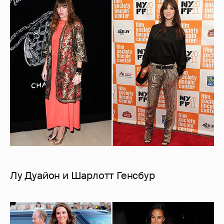
Лу Дуайон и Шарлотт Генсбур