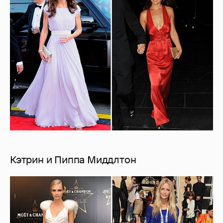
Кэтрин и Пиппа Миддлтон