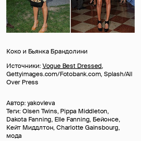
Коко и Бьянка Брандолини
Источники:
Vogue Best Dressed
,
Gettyimages.com/Fotobank.com, Splash/All
Over Press
Автор:
yakovleva
Теги:
Olsen Twins
,
Pippa Middleton
,
Dakota Fanning
,
Elle Fanning
,
Бейонсе
,
Кейт Миддлтон
,
Charlotte Gainsbourg
,
мода