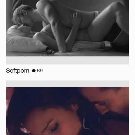
Softporn
89