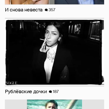
И снова невеста
357
Рублёвские дочки
187