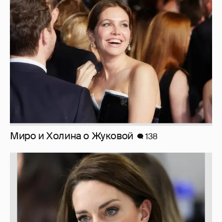
Миро и Холина о Жуковой
138
Марк Рош: "Кэтрин, принцесса Уэльская,
перенесла удаление матки и лечится от
рака толстого кишечника."
30