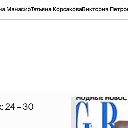
на Манасир
Татьяна Корсакова
Виктория Петро
 24 – 30