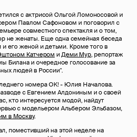
етился с актрисой Ольгой Ломоносовой и
сером Павлом Сафоновом и поговорил с
емьере совместного спектакля и о том,
ор не женаты. Еще одна семейная беседа
 и его женой и детьми. Кроме того в
Эштоном Катчером
и
Деми Мур
, репортаж
мы Билана и очередное голосование за
ных людей в России".
следнего номера OK! - Юлия Началова.
разводе с Евгением Алдониным и о своей
вас, кто интересуется модой, найдут
ервью с модельером Альбером Эльбазом,
м в Москву
.
л, поместивший на этой неделе на