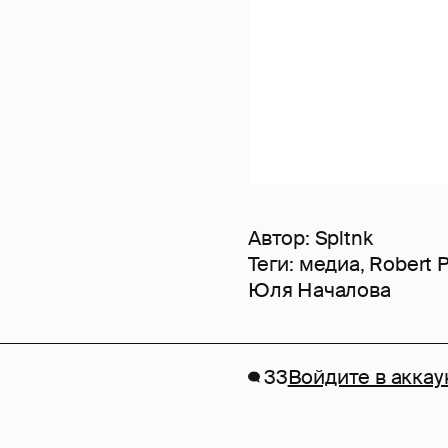
Автор:
Spltnk
Теги:
медиа
,
Robert P
Юля Началова
33
Войдите в аккау