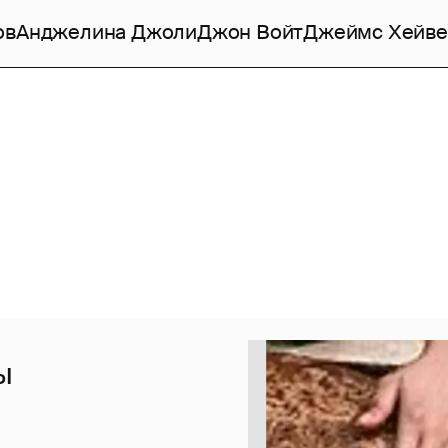
ов
Анджелина Джоли
Джон Войт
Джеймс Хейве
ы