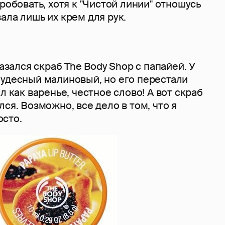
робовать, хотя к "Чистой линии" отношусь
ала лишь их крем для рук.
ался скраб The Body Shop с папайей. У
чудесный малиновый, но его перестали
л как варенье, честное слово! А вот скраб
лся. Возможно, все дело в том, что я
сто.