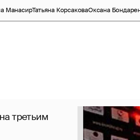
а Манасир
Татьяна Корсакова
Оксана Бондаре
на третьим