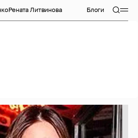
нко
Рената Литвинова
Блоги