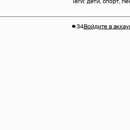
Теги:
дети
,
спорт
,
пе
34
Войдите в аккау