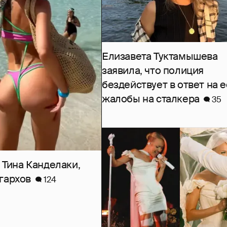
Елизавета Туктамышева
заявила, что полиция
бездействует в ответ на е
жалобы на сталкера
35
 Тина Канделаки,
гархов
124