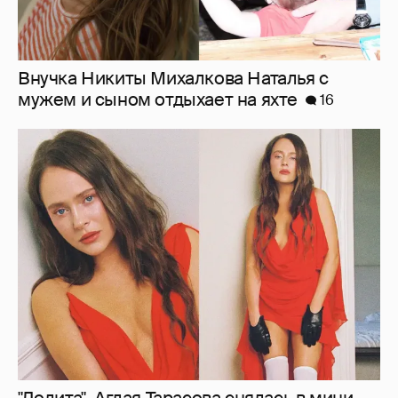
"Лолита". Аглая Тарасова снялась в мини-
платье с декольте и чулках
42