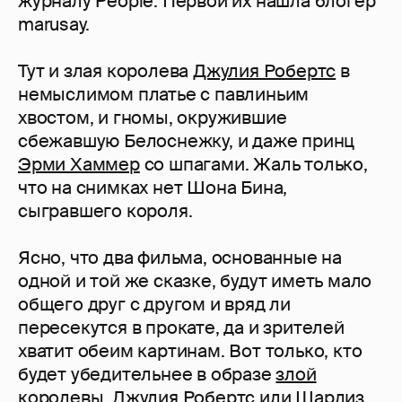
журналу People. Первой их нашла блогер
marusay.
Тут и злая королева
Джулия Робертс
в
немыслимом платье с павлиньим
хвостом, и гномы, окружившие
сбежавшую Белоснежку, и даже принц
Эрми Хаммер
со шпагами. Жаль только,
что на снимках нет Шона Бина,
сыгравшего короля.
Ясно, что два фильма, основанные на
одной и той же сказке, будут иметь мало
общего друг с другом и вряд ли
пересекутся в прокате, да и зрителей
хватит обеим картинам. Вот только, кто
будет убедительнее в образе
злой
королевы
, Джулия Робертс или
Шарлиз