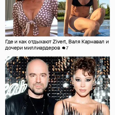
"Оплаченный алиментами хейт". Полина
Диброва снова высказалась о бывшей
жене своего возлюбленного
14