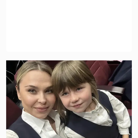
"Не буду её никуда пропихивать". Пелагея
высказалась о будущем дочери, из-за
которой судилась с бывшим мужем
2