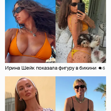
Ирина Шейк показала фигуру в бикини
6
Где и как отдыхают Zivert, Валя Карнавал и
дочери миллиардеров
7