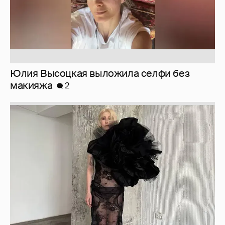
Журналистка Сулим примерила новый
образ
6