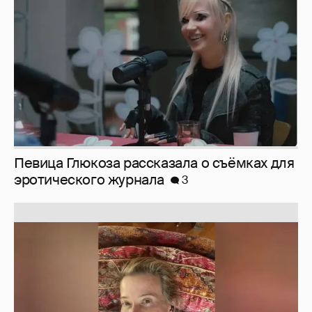
эротического журнала
3
Юлия Высоцкая выложила селфи без
макияжа
2