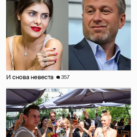
И снова невеста
357
Анастасия Гребенкина, Женя Малахова,
Оксана Русланова и другие гости
фестиваля «Баланс вкуса и ритма»:
рассматриваем летние образы