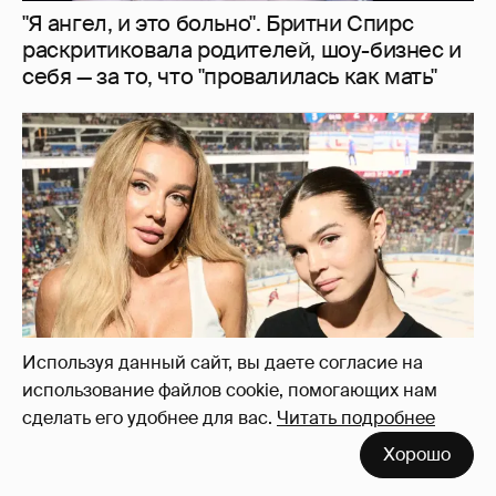
"Я ангел, и это больно". Бритни Спирс
раскритиковала родителей, шоу-бизнес и
себя — за то, что "провалилась как мать"
Используя данный сайт, вы даете согласие на
использование файлов cookie, помогающих нам
сделать его удобнее для вас.
Читать подробнее
"Делать ли тест ДНК?". Анна Седокова
Хорошо
ответила на слухи о том, что не является