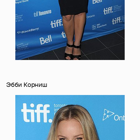
Эбби Корниш