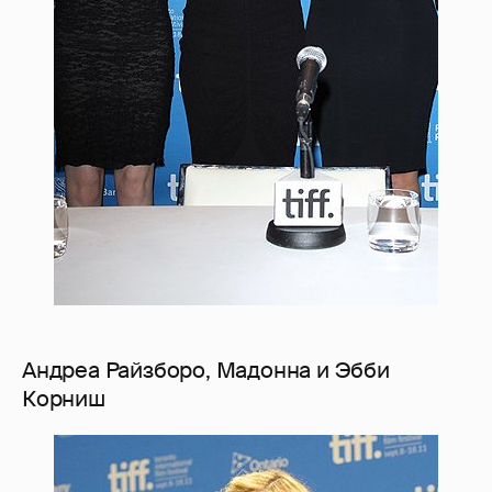
Андреа Райзборо, Мадонна и Эбби
Корниш