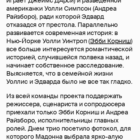
играет Джеймс Д'Арси) и разведенной
американки Уолли Симпсон (Андреа
Райзборо), ради которой Эдвард
отказадся от престола. Параллельно
развивается современная история: в
Нью-Йорке Уолли Уинтроп (
Эбби Корниш
)
все больше интересуется романтической
историей, случившейся полвека назад, и
начинает собственное расследование.
Выясняется, что в семейной жизни
Уоллис и Эдварда было не все так гладко.
Из всей команды проекта поддержать
режиссера, сценариста и сопродюсера
приехали только Эбби Корниш и Андреа
Райзборо, исполнительницы главных
ролей. Днем трио посетило фотокол, для
которого Мадонна выбрала ярко-алую