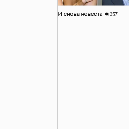
И снова невеста
357