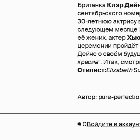
Британка
Клэр Дей
сентябрьского ном
30-летнюю актрису 
следующем месяце К
её жених, актер
Хью
церемонии пройдёт 
Дейнс о своём буду
красив
". Итак, смот
Стилист:
Elizabeth S
Автор:
pure-perfecti
0
Войдите в аккаун