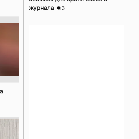
журнала
3
а