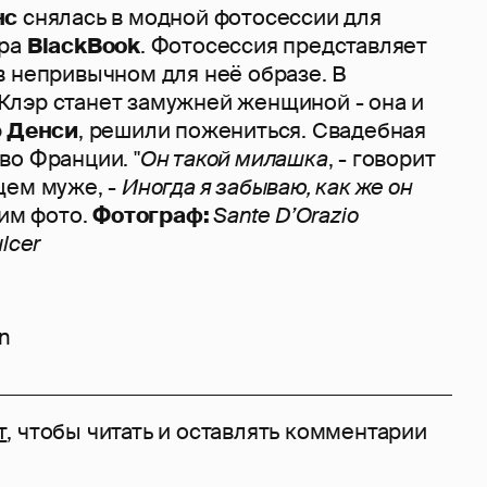
нс
снялась в модной фотосессии для
ера
BlackBook
. Фотосессия представляет
в непривычном для неё образе. В
лэр станет замужней женщиной - она и
 Денси
, решили пожениться. Свадебная
во Франции. "
Он такой милашка
, - говорит
щем муже, -
Иногда я забываю, как же он
рим фото.
Фотограф:
Sante D’Orazio
ulcer
on
т
, чтобы читать и оставлять комментарии