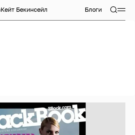
в
Кейт Бекинсейл
Блоги