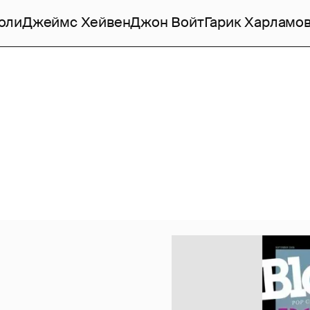
оли
Джеймс Хейвен
Джон Войт
Гарик Харламо