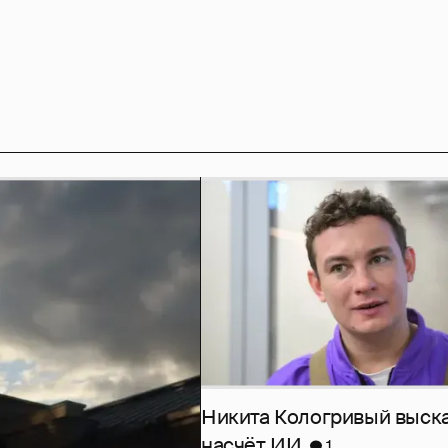
Никита Кологривый выск
насчёт ИИ
1