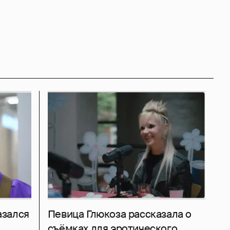
азался
Певица Глюкоза рассказала о
съёмках для эротического