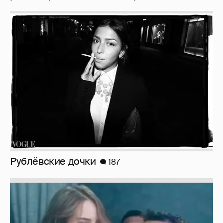
Рублёвские дочки
187
Неужели правда?
143