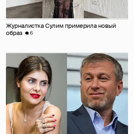
И снова невеста
357