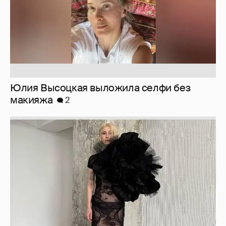
Журналистка Сулим примерила новый
образ
6