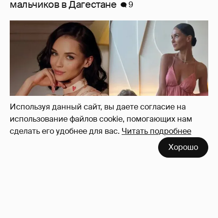
"В стране кризис, у меня — 2 млн
просмотров из-за неприкрытой задницы".
Софья Синицына ответила на критику её
"откровенного" образа на дне рождения
дочери от Табакова
5
Используя данный сайт, вы даете согласие на
использование файлов cookie, помогающих нам
сделать его удобнее для вас.
Читать подробнее
Хорошо