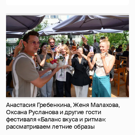
И снова невеста
357