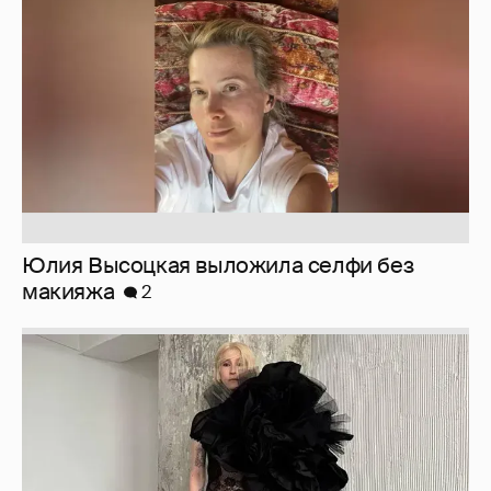
макияжа
2
Журналистка Сулим примерила новый
образ
6