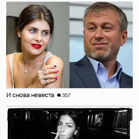
Рублёвские дочки
187