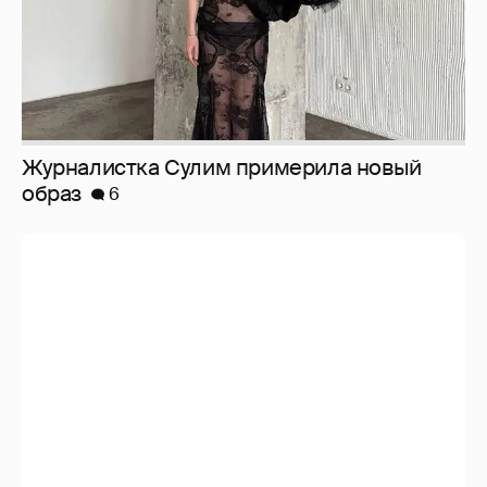
Анастасия Гребенкина, Женя Малахова,
Оксана Русланова и другие гости
фестиваля «Баланс вкуса и ритма»:
рассматриваем летние образы