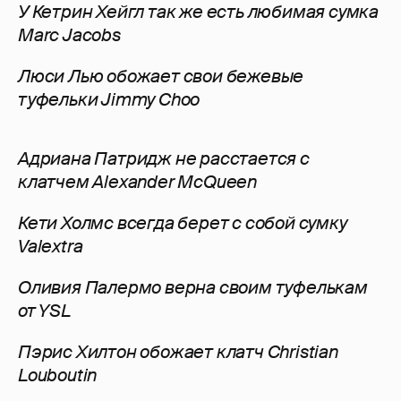
У Кетрин Хейгл так же есть любимая сумка
Marc Jacobs
Люси Лью обожает свои бежевые
туфельки Jimmy Choo
Адриана Патридж не расстается с
клатчем Alexander McQueen
Кети Холмс всегда берет с собой сумку
Valextra
Оливия Палермо верна своим туфелькам
от YSL
Пэрис Хилтон обожает клатч Christian
Louboutin