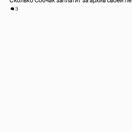
Сколько Собчак заплатит за архив своей пе
3