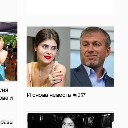
еня
И снова невеста
357
ова и
бразы