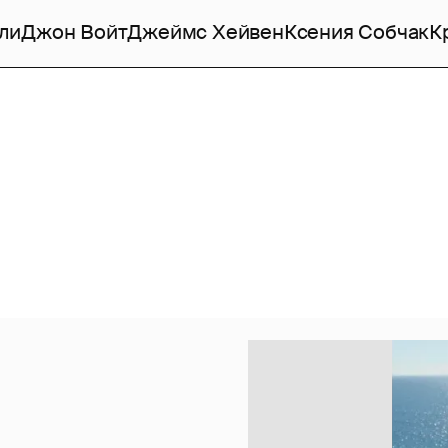
ли
Джон Войт
Джеймс Хейвен
Ксения Собчак
К