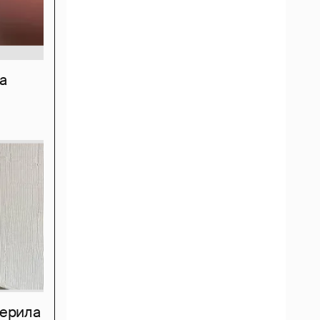
а
мерила