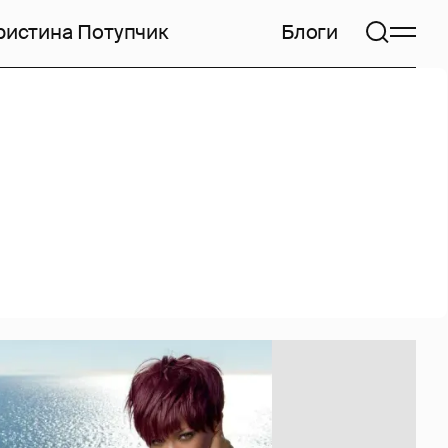
ристина Потупчик
Блоги