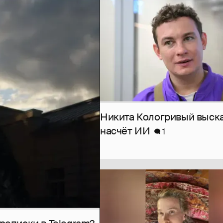
Никита Кологривый выск
насчёт ИИ
1