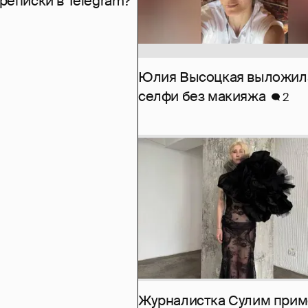
рeписки в Telegram?
Юлия Высоцкая выложил
селфи без макияжа
2
Журналистка Сулим при