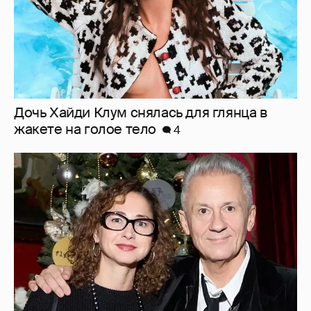
Дочь Хайди Клум снялась для глянца в
жакете на голое тело
4