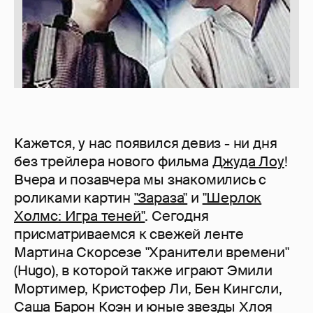
Кажется, у нас появился девиз - ни дня
без трейлера нового фильма
Джуда Лоу
!
Вчера и позавчера мы знакомились с
роликами картин
"Зараза"
и
"Шерлок
Холмс: Игра теней"
. Сегодня
присматриваемся к свежей ленте
Мартина Скорсезе "Хранители времени"
(Hugo), в которой также играют Эмили
Мортимер, Кристофер Ли, Бен Кингсли,
Саша Барон Коэн и юные звезды Хлоя