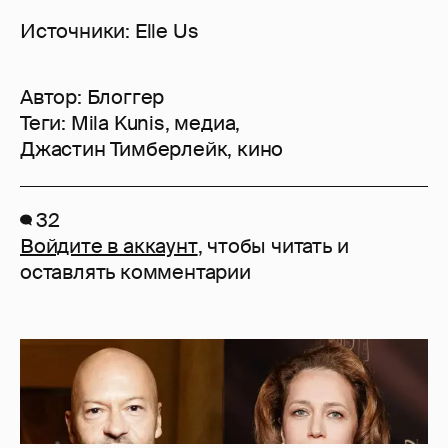
Источники: Elle Us
Автор:
Блоггер
Теги:
Mila Kunis
,
медиа
,
Джастин Тимберлейк
,
кино
32
Войдите в аккаунт
, чтобы читать и
оставлять комментарии