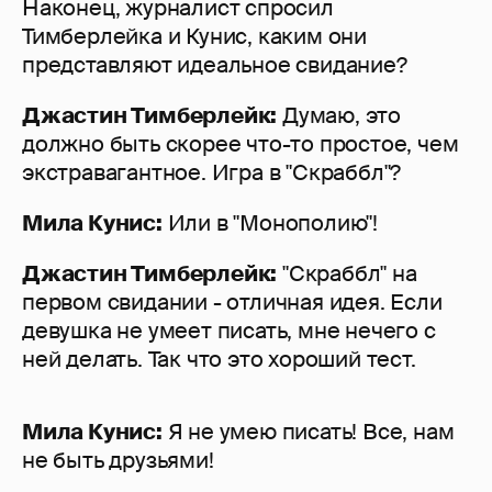
Наконец, журналист спросил
Тимберлейка и Кунис, каким они
представляют идеальное свидание?
Джастин Тимберлейк:
Думаю, это
должно быть скорее что-то простое, чем
экстравагантное. Игра в "Скраббл"?
Мила Кунис:
Или в "Монополию"!
Джастин Тимберлейк:
"Скраббл" на
первом свидании - отличная идея. Если
девушка не умеет писать, мне нечего с
ней делать. Так что это хороший тест.
Мила Кунис:
Я не умею писать! Все, нам
не быть друзьями!