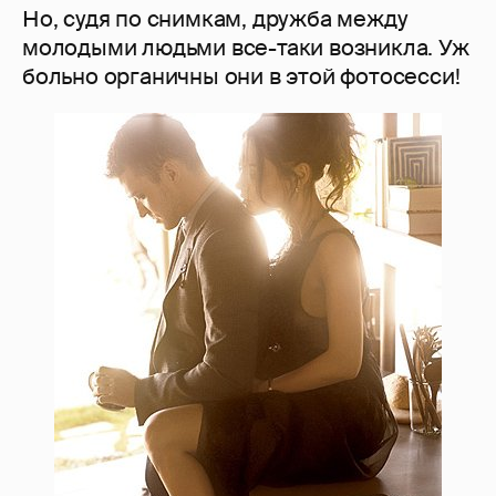
Но, судя по снимкам, дружба между
молодыми людьми все-таки возникла. Уж
больно органичны они в этой фотосесси!