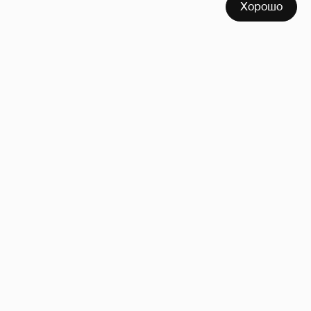
Хорошо
Сколько Собчак заплатит за архив своей
перeписки в Telegram?
4