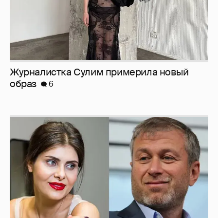
И снова невеста
357