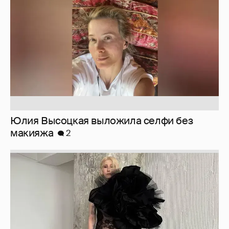
макияжа
2
Журналистка Сулим примерила новый
образ
6