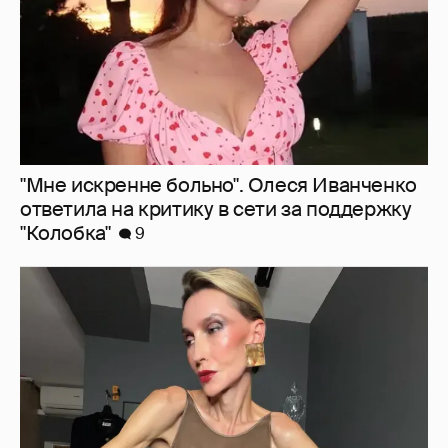
"Люблю своё тело". 52-летняя Наталья
Максимова показала фигуру в "голых"
образах
67