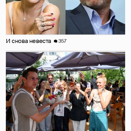
Анастасия Гребенкина, Женя Малахова,
Оксана Русланова и другие гости
фестиваля «Баланс вкуса и ритма»:
рассматриваем летние образы