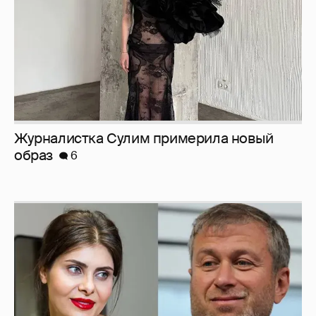
И снова невеста
357