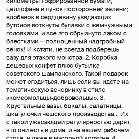
километры гофрированной бумаги,
целлофана и пучок посторонней зелени;
вдобавок в сердцевину увядающих
бутонов воткнуты булавки с жемчужными
головками, и все это сбрызнуто лаком с
блестками — полноценный надгробный
венок! И кстати, не всегда подберешь
вазу для этакого монстра. 2. Коробка
дешевых конфет плюс бутылка
советского шампанского. Такой подарок
может сгодиться, лишь если вы идете на
тематическую вечеринку в стиле
«комсомольцы-добровольцы». 3.
Хрустальные вазы, бокалы, салатницы,
шкатулочки чешского производства… Их
с такой ужасающей регулярностью дарят,
что они есть и дома, и на вашем рабочем
столе, и даже в мусорной корзине. 4.