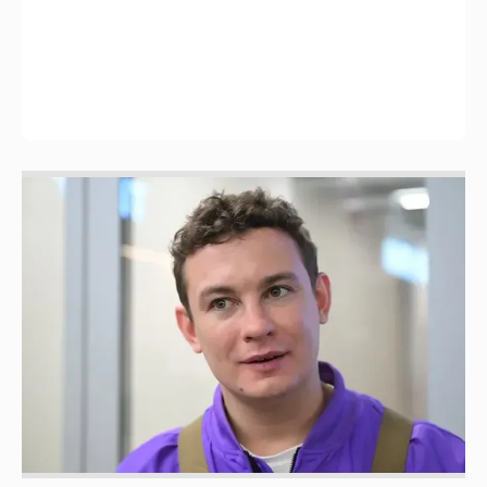
Никита Кологривый высказался насчёт
ИИ
1