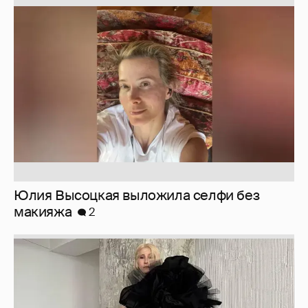
Юлия Высоцкая выложила селфи без
макияжа
2
Журналистка Сулим примерила новый
образ
6