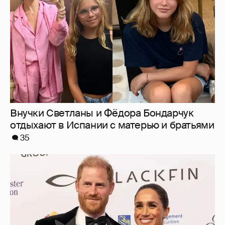
35
Меган Маркл и принц Гарри вышли в свет
в Канаде
37