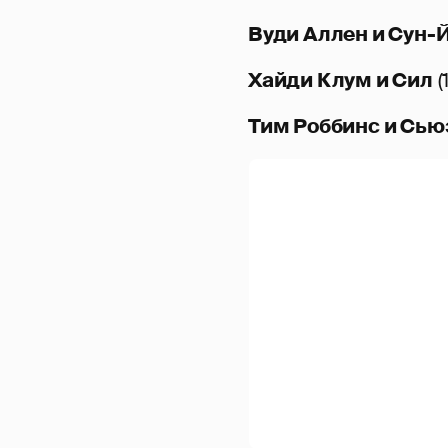
Вуди Аллен и Сун-
Хайди Клум и Сил
(
Тим Роббинс и Сью