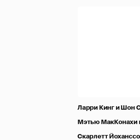
Ларри Кинг и Шон 
Мэтью МакКонахи 
Скарлетт Йоханссо