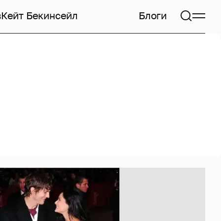
в
Кейт Бекинсейл
Блоги