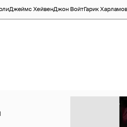
оли
Джеймс Хейвен
Джон Войт
Гарик Харламо
ы