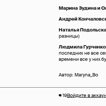
Марина Зудина и О
Андрей Кончаловс
Наталья Подольск
разницы)
Людмила Гурченко 
последних не все се
времени все у них б
Автор:
Maryna_Bo
19
Войдите в аккау