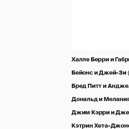
Халле Берри и Габ
Бейонс и Джей-Зи
Бред Питт и Андж
Дональд и Мелани
Джим Кэрри и Дже
Кэтрин Хета-Джонс