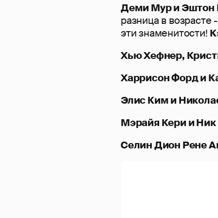
Деми Мур и Эштон
разница в возрасте 
эти знаменитости!
К
Хью Хефнер, Крист
Харрисон Форд и К
Элис Ким и Никола
Мэрайя Кери и Ник
Селин Дион Рене 