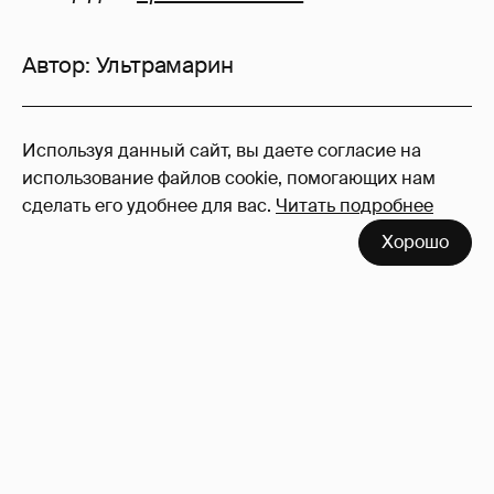
Автор:
Ультрамарин
12
Используя данный сайт, вы даете согласие на
Войдите в аккаунт
, чтобы читать и
использование файлов cookie, помогающих нам
оставлять комментарии
сделать его удобнее для вас.
Читать подробнее
Хорошо