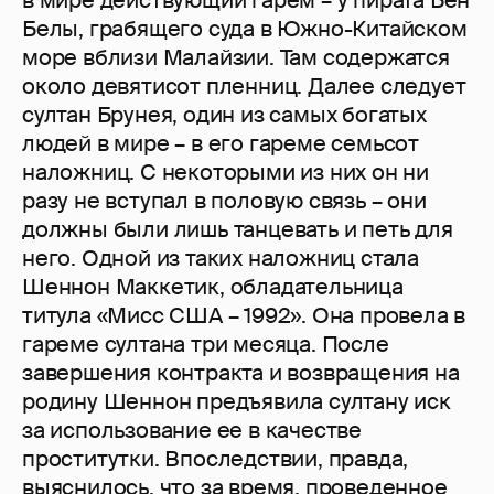
Белы, грабящего суда в Южно-Китайском
море вблизи Малайзии. Там содержатся
около девятисот пленниц. Далее следует
султан Брунея, один из самых богатых
людей в мире – в его гареме семьсот
наложниц. С некоторыми из них он ни
разу не вступал в половую связь – они
должны были лишь танцевать и петь для
него. Одной из таких наложниц стала
Шеннон Маккетик, обладательница
титула «Мисс США – 1992». Она провела в
гареме султана три месяца. После
завершения контракта и возвращения на
родину Шеннон предъявила султану иск
за использование ее в качестве
проститутки. Впоследствии, правда,
выяснилось, что за время, проведенное