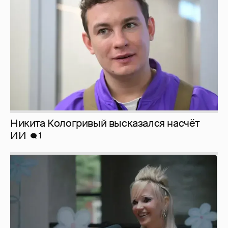
ИИ
1
Певица Глюкоза рассказала о съёмках для
эротического журнала
3