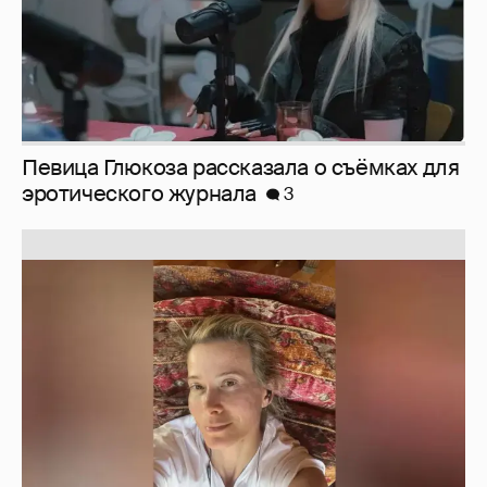
Юлия Высоцкая выложила селфи без
макияжа
2