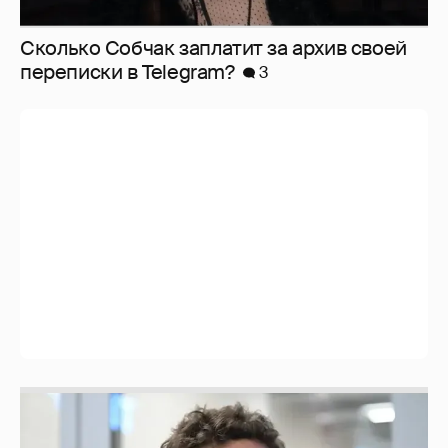
Сколько Собчак заплатит за архив своей
перeписки в Telegram?
3
Никита Кологривый высказался насчёт