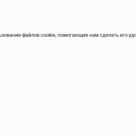
ьзование файлов cookie, помогающих нам сделать его удо
Никита Кологривый выск
насчёт ИИ
1