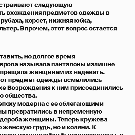
ыстраивают следующую
ть вхождения предметов одежды в
рубаха, корсет, нижняя юбка,
ьтер. Впрочем, этот вопрос остается
тавить, но долгое время
вропа называла панталоны излишне
апрещала женщинам их надевать.
тот предмет одежды осмелились
похе Возрождения к ним присоединились
го общества.
в эпоху модерна с ее облегающими
ны превратились в непременную
дероба женщины. Теперь кружева
 женскую грудь, но и колени. К
анса нижние юбки были упразднены, а