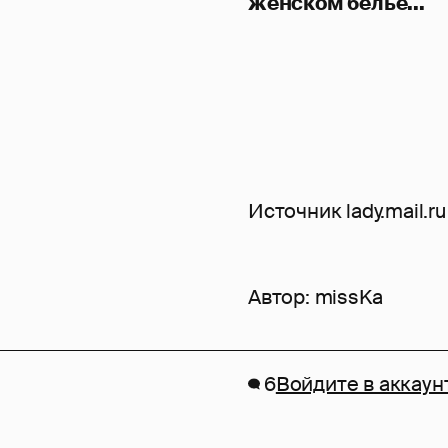
женском белье...
Источник lady.mail.ru
Автор:
missKa
6
Войдите в аккаун