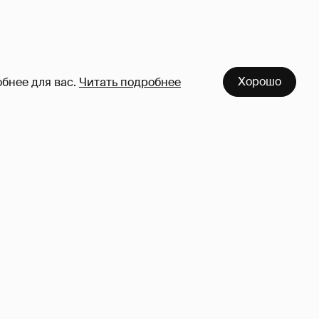
Хорошо
бнее для вас.
Читать подробнее
азался
Певица Глюкоза рассказала о
съёмках для эротического