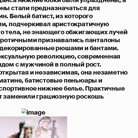
ны стали предназначаться для
н. Белый батист, из которого
ли, подчеркивал аристократичную
о тела, не знающего обжигающих лучей
 эротичными признавались панталоны
 декорированные рюшами и бантами.
ексуальную революцию, современная
дом с мужчиной в полный рост.
открытая и независимая, она незаметно
матине, батистовые пеньюары и
 спортивное нижнее белье. Практичные
т заменили грациозную роскошь