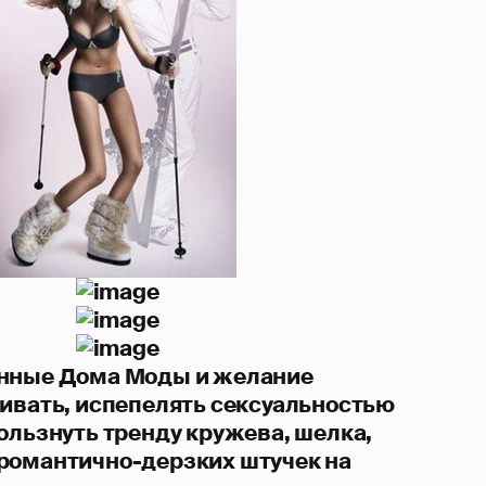
енные Дома Моды и желание
гивать, испепелять сексуальностью
ользнуть тренду кружева, шелка,
романтично-дерзких штучек на