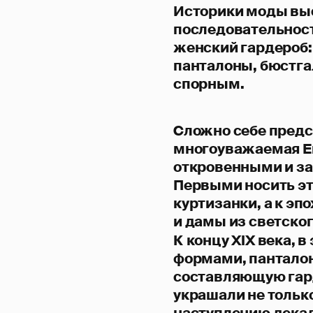
Историки моды в
последовательнос
женский гардероб: 
панталоны, бюстгал
спорным.
Сложно себе предс
многоуважаемая Е
откровенными и з
Первыми носить э
куртизанки, а к э
и дамы из светско
К концу XIX века, 
формами, пантало
составляющую гар
украшали не только
наступлению декад