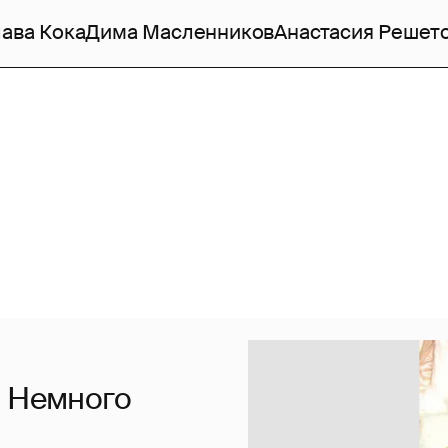
ава Кока
Дима Масленников
Анастасия Решет
. Немного