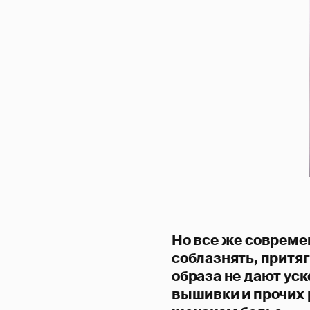
Но все же соврем
соблазнять, притя
образа не дают уск
вышивки и прочих 