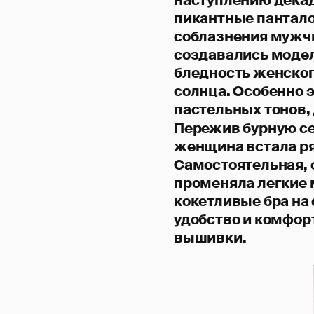
пикантные пантало
соблазнения мужчи
создавались моде
бледность женског
солнца. Особенно
пастельных тонов,
Пережив бурную с
женщина встала ря
Самостоятельная, 
променяла легкие 
кокетливые бра на
удобство и комфор
вышивки.