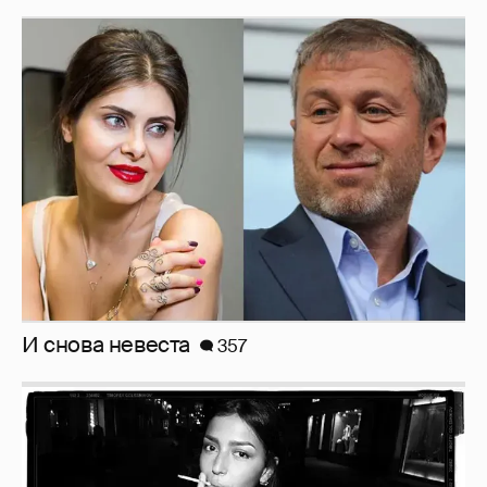
И снова невеста
357
Рублёвские дочки
187