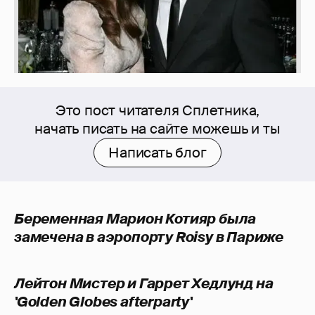
Это пост читателя Сплетника,
начать писать на сайте можешь и ты
Написать блог
Беременная Марион Котияр былa
замеченa в аэропорту Roisy в Париже
Лейтон Мистер и Гаррет Хедлунд на
'Golden Globes afterparty'