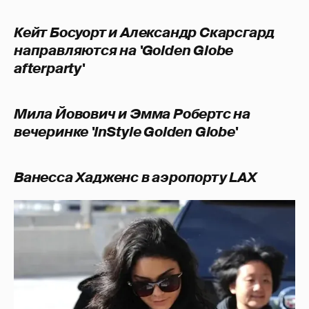
Кейт Босуорт и Александр Скарсгард
направляются на 'Golden Globe
afterparty'
Мила Йовович и Эмма Робертс на
вечеринке 'InStyle Golden Globe'
Ванесса Хадженс в аэропорту LAX