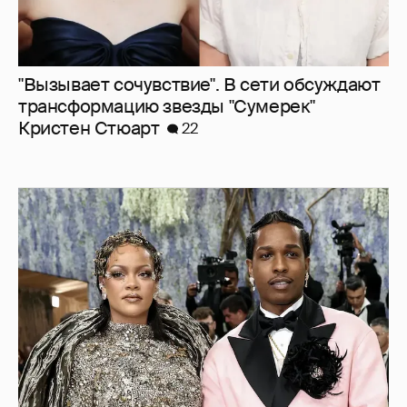
A$AP Rocky проговорился, что Рианна
работает над новым альбомом
4