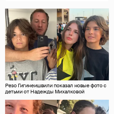
Резо Гигинеишвили показал новые фото с
детьми от Надежды Михалковой
"Не люблю маму. Мама вонючая". Варвара