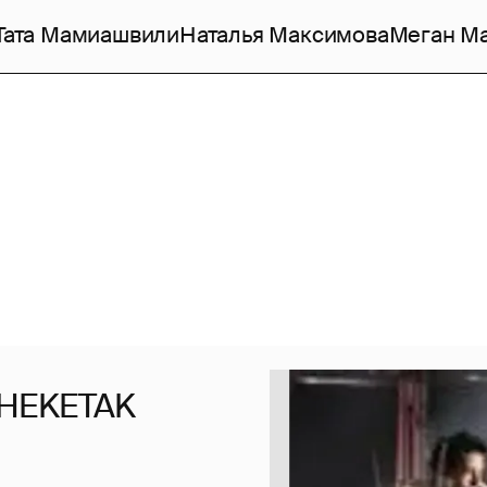
Тата Мамиашвили
Наталья Максимова
Меган М
SHEKETAK