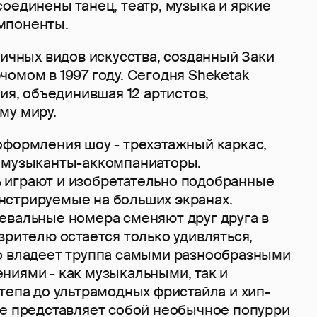
оединены танец, театр, музыка и яркие
мпоненты.
личных видов искусства, созданный Заки
омом в 1997 году. Сегодня Sheketak
ния, объединившая 12 артистов,
му миру.
оформления шоу - трехэтажный каркас,
 музыканты-аккомпаниаторы.
играют и изобретательно подобранные
стрируемые на больших экранах.
евальные номера сменяют друг друга в
зрителю остается только удивляться,
о владеет труппа самыми разнообразными
ниями - как музыкальными, так и
тепа до ультрамодных фристайла и хип-
ие представляет собой необычное попурри