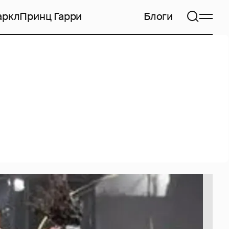
аркл
Принц Гарри
Блоги