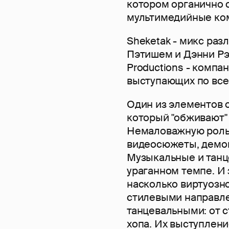
котором органично с
мультимедийные ко
Sheketak - микс раз
Пэтишем и Дэнни Рэч
Productions - компа
выступающих по все
Один из элементов 
который "обживают"
Немаловажную роль 
видеосюжеты, демон
Музыкальные и танц
ураганном темпе. И 
насколько виртуозн
стилевыми направле
танцевальными: от с
хопа. Их выступлен