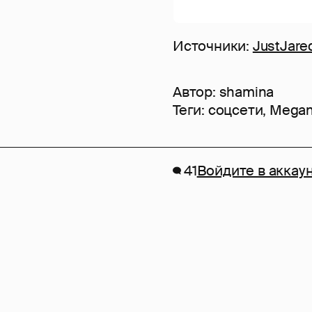
Источники:
JustJare
Автор:
shamina
Теги:
соцсети
,
Megan
41
Войдите в аккау