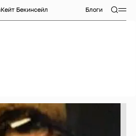
в
Кейт Бекинсейл
Блоги