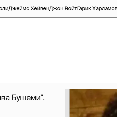
оли
Джеймс Хейвен
Джон Войт
Гарик Харламо
ива Бушеми".