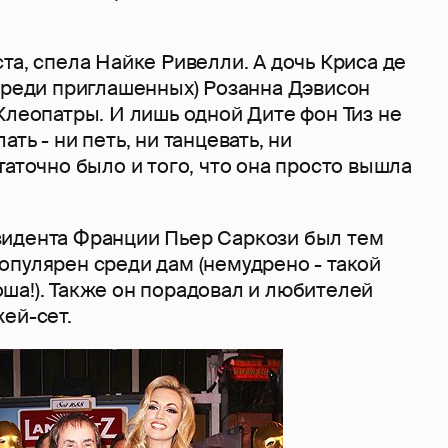
та, спела Найке Ривелли. А дочь Криса де
 среди приглашенных) Розанна Дэвисон
Клеопатры. И лишь одной Дите фон Тиз не
ть - ни петь, ни танцевать, ни
таточно было и того, что она просто вышла
идента Франции Пьер Саркози был тем
опулярен среди дам (немудрено - такой
ша!). Также он порадовал и любителей
ей-сет.