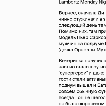
Lambertz Monday Nigh
Вернее, сначала Дит
чинно отужинали в з
следующий день тем
Помимо них, там пр
модель Пьер Саркоз
мужчин на подиуме 
(дочка Орнеллы Мути
Вечеринка получилас
частью стало шоу, в
"супергерои" и даже
гости стали активны
подиум вышел и Батис
совсем обычную функ
всегда - он не щегол
не было сюрпризом -