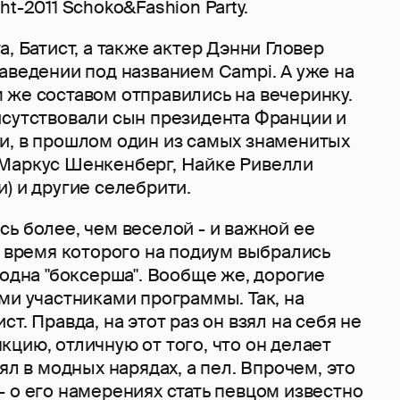
t-2011 Schoko&Fashion Party.
а, Батист, а также актер Дэнни Гловер
аведении под названием Campi. А уже на
 же составом отправились на вечеринку.
исутствовали сын президента Франции и
и, в прошлом один из самых знаменитых
Маркус Шенкенберг, Найке Ривелли
) и другие селебрити.
ь более, чем веселой - и важной ее
о время которого на подиум выбрались
 одна "боксерша". Вообще же, дорогие
ми участниками программы. Так, на
т. Правда, на этот раз он взял на себя не
цию, отличную от того, что он делает
ял в модных нарядах, а пел. Впрочем, это
 о его намерениях стать певцом известно