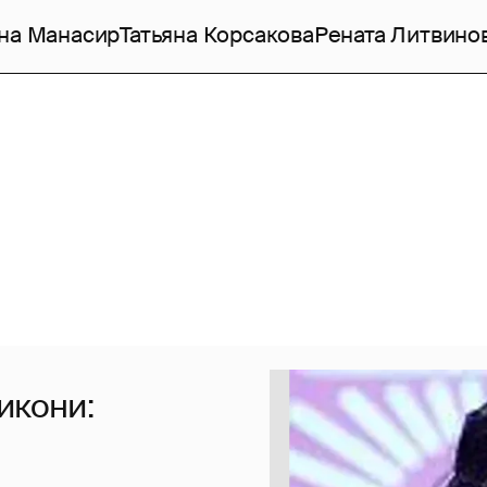
на Манасир
Татьяна Корсакова
Рената Литвино
икони: