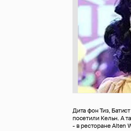
Дита фон Тиз, Батис
посетили Кельн. А т
- в ресторане Alten