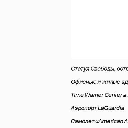
Статуя Свободы, ост
Офисные и жилые зд
Time Warner Center 
Аэропорт LaGuardia
Самолет «American Ai