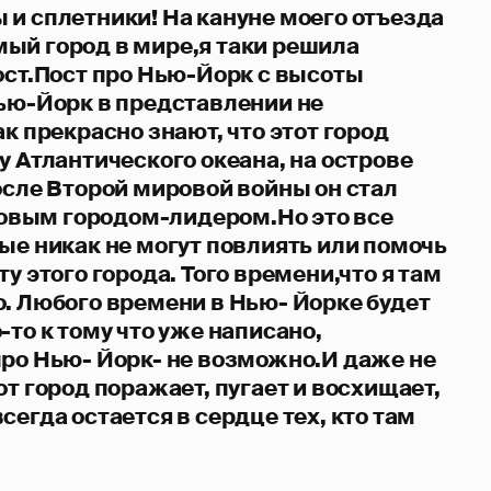
 и сплетники! На кануне моего отъезда
ый город в мире,я таки решила
ост.Пост про Нью-Йорк с высоты
Нью-Йорк в представлении не
ак прекрасно знают, что этот город
у Атлантического океана, на острове
осле Второй мировой войны он стал
вым городом-лидером.Но это все
ые никак не могут повлиять или помочь
ту этого города. Того времени,что я там
о. Любого времени в Нью- Йорке будет
-то к тому что уже написано,
про Нью- Йорк- не возможно.И даже не
от город поражает, пугает и восхищает,
сегда остается в сердце тех, кто там