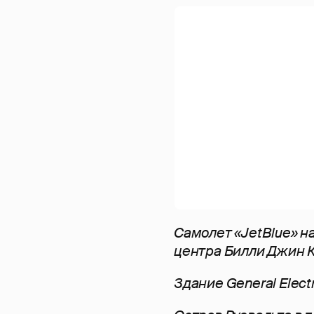
Самолет «JetBlue» н
центра Билли Джин 
Здание General Elec