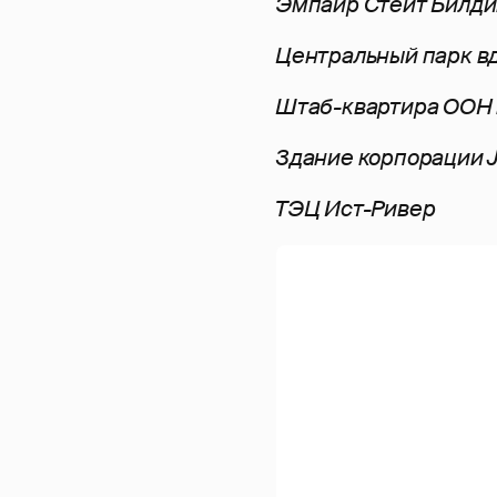
Эмпайр Стейт Билди
Центральный парк в
Штаб-квартира ООН 
Здание корпорации J
ТЭЦ Ист-Ривер